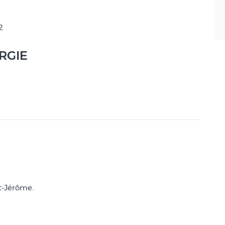
2
ERGIE
t-Jérôme.