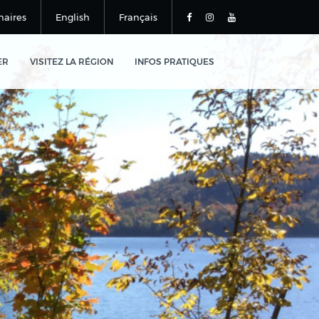
naires
English
Français
ER
VISITEZ LA RÉGION
INFOS PRATIQUES