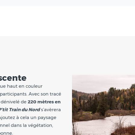
scente
que haut en couleur
articipants. Avec son tracé
 dénivelé de
220 mètres en
P’tit Train du Nord
s’avèrera
Ajoutez à cela un paysage
unnel dans la végétation,
bonne.